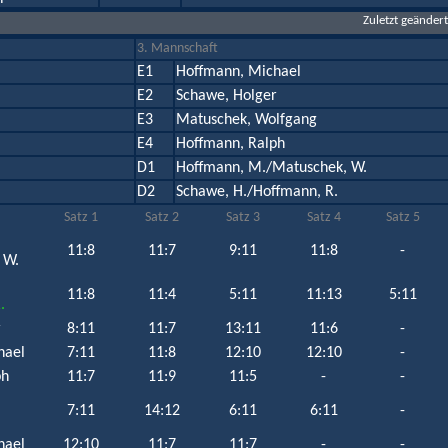
Zuletzt geänder
3. Mannschaft
E1
Hoffmann, Michael
E2
Schawe, Holger
E3
Matuschek, Wolfgang
E4
Hoffmann, Ralph
D1
Hoffmann, M./Matuschek, W.
D2
Schawe, H./Hoffmann, R.
Satz 1
Satz 2
Satz 3
Satz 4
Satz 5
11:8
11:7
9:11
11:8
-
 W.
11:8
11:4
5:11
11:13
5:11
.
r
8:11
11:7
13:11
11:6
-
hael
7:11
11:8
12:10
12:10
-
ph
11:7
11:9
11:5
-
-
7:11
14:12
6:11
6:11
-
hael
12:10
11:7
11:7
-
-