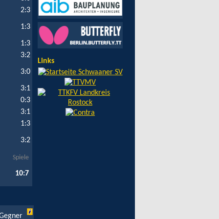
2:3
1:3
1:3
3:2
Links
3:0
3:1
0:3
3:1
1:3
3:2
Spiele
10:7