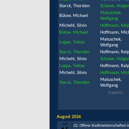
Starck, Thorsten
Schawe, Holge
Matuschek,
Bülow, Michael
Wolfgang
Michehl, Silvio
Hoffmann, Ral
Bülow, Michael
Hoffmann, Mic
Matuschek,
Luppa, Tobias
Wolfgang
Starck, Thorsten
Hoffmann, Ral
Michehl, Silvio
Schawe, Holge
Luppa, Tobias
Hoffmann, Ral
Michehl, Silvio
Hoffmann, Mic
Matuschek,
Starck, Thorsten
Wolfgang
Ergebnis:
August 2026
AUG
22. Offene Stadtmeisterschaften i