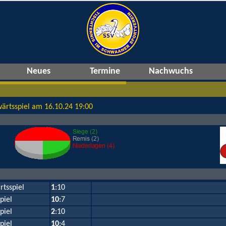
Neues
Termine
Nachwuchs
ärtsspiel am 16.10.24 19:00
rtsspiel
1
:10
piel
10
:7
piel
2
:10
piel
10
:4