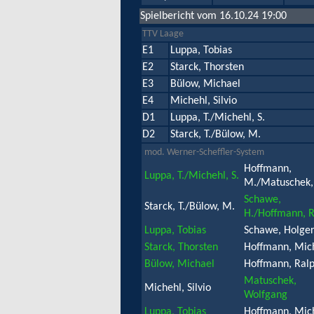
Spielbericht vom 16.10.24 19:00
TTV Laage
E1
Luppa, Tobias
E2
Starck, Thorsten
E3
Bülow, Michael
E4
Michehl, Silvio
D1
Luppa, T./Michehl, S.
D2
Starck, T./Bülow, M.
mod. Werner-Scheffler-System
Hoffmann,
Luppa, T./Michehl, S.
M./Matuschek,
Schawe,
Starck, T./Bülow, M.
H./Hoffmann, R
Luppa, Tobias
Schawe, Holge
Starck, Thorsten
Hoffmann, Mic
Bülow, Michael
Hoffmann, Ral
Matuschek,
Michehl, Silvio
Wolfgang
Luppa, Tobias
Hoffmann, Mic