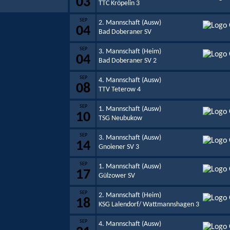
03
TTC Kröpelin 3
SEP
2. Mannschaft (Ausw)
04
Bad Doberaner SV
SEP
3. Mannschaft (Heim)
04
Bad Doberaner SV 2
SEP
4. Mannschaft (Ausw)
08
TTV Teterow 4
SEP
1. Mannschaft (Ausw)
10
TSG Neubukow
SEP
3. Mannschaft (Ausw)
14
Gnoiener SV 3
SEP
1. Mannschaft (Ausw)
17
Gülzower SV
SEP
2. Mannschaft (Heim)
18
KSG Lalendorf/ Wattmannshagen 3
SEP
4. Mannschaft (Ausw)