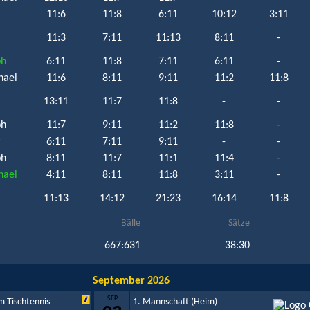
r
11:6
11:8
6:11
10:12
3:11
11:3
7:11
11:13
8:11
-
ph
6:11
11:8
7:11
6:11
-
hael
11:6
8:11
9:11
11:2
11:8
13:11
11:7
11:8
-
-
ph
11:7
9:11
11:2
11:8
-
r
6:11
7:11
9:11
-
-
ph
8:11
11:7
11:1
11:4
-
hael
4:11
8:11
11:8
3:11
-
11:13
14:12
21:23
16:14
11:8
Bälle
Sätze
667:631
38:30
September 2026
SEP
m Tischtennis
1. Mannschaft (Heim)