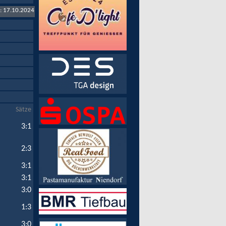
t: 17.10.2024
Sätze
3:1
2:3
3:1
3:1
3:0
1:3
3:0