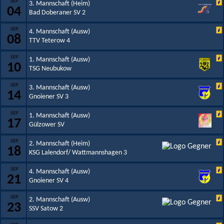
SEP
3. Mannschaft (Heim)
04
Bad Doberaner SV 2
SEP
4. Mannschaft (Ausw)
08
TTV Teterow 4
SEP
1. Mannschaft (Ausw)
10
TSG Neubukow
SEP
3. Mannschaft (Ausw)
14
Gnoiener SV 3
SEP
1. Mannschaft (Ausw)
17
Gülzower SV
SEP
2. Mannschaft (Heim)
18
KSG Lalendorf/ Wattmannshagen 3
SEP
4. Mannschaft (Ausw)
21
Gnoiener SV 4
SEP
2. Mannschaft (Ausw)
23
SSV Satow 2