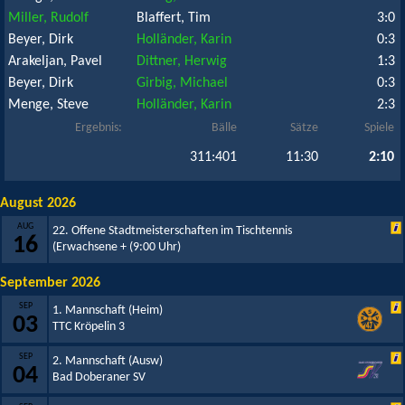
Miller, Rudolf
Blaffert, Tim
3:0
Beyer, Dirk
Holländer, Karin
0:3
Arakeljan, Pavel
Dittner, Herwig
1:3
Beyer, Dirk
Girbig, Michael
0:3
Menge, Steve
Holländer, Karin
2:3
Ergebnis:
Bälle
Sätze
Spiele
311:401
11:30
2:10
August 2026
AUG
22. Offene Stadtmeisterschaften im Tischtennis
16
(Erwachsene +
(9:00 Uhr)
September 2026
SEP
1. Mannschaft (Heim)
03
TTC Kröpelin 3
SEP
2. Mannschaft (Ausw)
04
Bad Doberaner SV