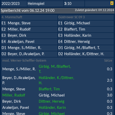
2022/2023
Heimspiel
3
:10
Zuletzt geändert: 09.12.2024
Spielbericht vom 06.12.24 19:00
4. Mannschaft
Güstrower SC 09 3
E1
Menge, Steve
E1
Girbig, Michael
E2
Miller, Rudolf
E2
Blaffert, Tim
E3
Beyer, Dirk
E3
Holländer, Karin
E4
Arakeljan, Pavel
E4
Dittner, Herwig
D1
Menge, S./Miller, R.
D1
Girbig, M./Blaffert, T.
D2
Beyer, D./Arakeljan, P.
D2
Holländer, K./Dittner, H.
mod. Werner-Scheffler-System
Sätze
Girbig, M./Blaffert,
Menge, S./Miller, R.
0:3
T.
Beyer, D./Arakeljan,
Holländer, K./Dittner,
2:3
P.
H.
Menge, Steve
Blaffert, Tim
0:3
Miller, Rudolf
Girbig, Michael
3:0
Beyer, Dirk
Dittner, Herwig
0:3
Arakeljan, Pavel
Holländer, Karin
0:3
Menge, Steve
Girbig, Michael
0:3