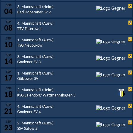
SEP
3. Mannschaft (Heim)
04
Bad Doberaner SV 2
SEP
4. Mannschaft (Ausw)
08
TTV Teterow 4
SEP
1. Mannschaft (Ausw)
10
TSG Neubukow
SEP
3. Mannschaft (Ausw)
14
Gnoiener SV 3
SEP
1. Mannschaft (Ausw)
17
Gülzower SV
SEP
2. Mannschaft (Heim)
18
KSG Lalendorf/ Wattmannshagen 3
SEP
4. Mannschaft (Ausw)
21
Gnoiener SV 4
SEP
2. Mannschaft (Ausw)
23
SSV Satow 2