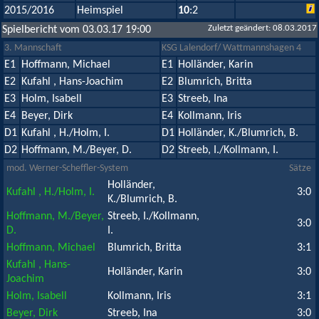
2015/2016
Heimspiel
10
:2
Zuletzt geändert: 08.03.2017
Spielbericht vom 03.03.17 19:00
3. Mannschaft
KSG Lalendorf/ Wattmannshagen 4
E1
Hoffmann, Michael
E1
Holländer, Karin
E2
Kufahl , Hans-Joachim
E2
Blumrich, Britta
E3
Holm, Isabell
E3
Streeb, Ina
E4
Beyer, Dirk
E4
Kollmann, Iris
D1
Kufahl , H./Holm, I.
D1
Holländer, K./Blumrich, B.
D2
Hoffmann, M./Beyer, D.
D2
Streeb, I./Kollmann, I.
mod. Werner-Scheffler-System
Sätze
Holländer,
Kufahl , H./Holm, I.
3:0
K./Blumrich, B.
Hoffmann, M./Beyer,
Streeb, I./Kollmann,
3:0
D.
I.
Hoffmann, Michael
Blumrich, Britta
3:1
Kufahl , Hans-
Holländer, Karin
3:0
Joachim
Holm, Isabell
Kollmann, Iris
3:1
Beyer, Dirk
Streeb, Ina
3:0