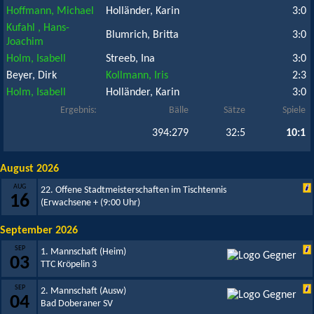
Hoffmann, Michael
Holländer, Karin
3:0
Kufahl , Hans-
Blumrich, Britta
3:0
Joachim
Holm, Isabell
Streeb, Ina
3:0
Beyer, Dirk
Kollmann, Iris
2:3
Holm, Isabell
Holländer, Karin
3:0
Ergebnis:
Bälle
Sätze
Spiele
394:279
32:5
10:1
August 2026
AUG
22. Offene Stadtmeisterschaften im Tischtennis
16
(Erwachsene +
(9:00 Uhr)
September 2026
SEP
1. Mannschaft (Heim)
03
TTC Kröpelin 3
SEP
2. Mannschaft (Ausw)
04
Bad Doberaner SV