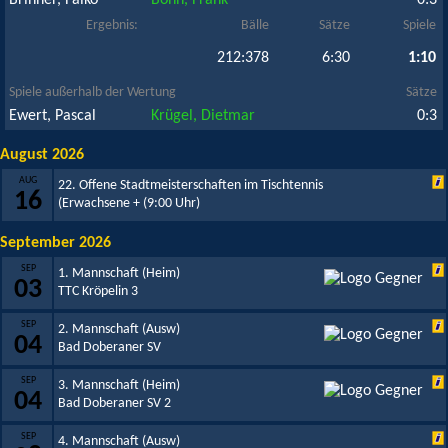
Brinner, Falko
Bonn, Frank
0:3
Ergebnis:
Bälle
Sätze
Spiele
212:378
6:30
1:10
Spiele außerhalb der Wertung
Sätze
Ewert, Pascal
Krügel, Dietmar
0:3
August 2026
AUG
22. Offene Stadtmeisterschaften im Tischtennis
16
(Erwachsene +
(9:00 Uhr)
September 2026
SEP
1. Mannschaft (Heim)
03
TTC Kröpelin 3
SEP
2. Mannschaft (Ausw)
04
Bad Doberaner SV
SEP
3. Mannschaft (Heim)
04
Bad Doberaner SV 2
SEP
4. Mannschaft (Ausw)