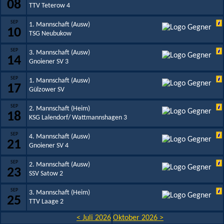
08
TTV Teterow 4
SEP
1. Mannschaft (Ausw)
10
TSG Neubukow
SEP
3. Mannschaft (Ausw)
14
Gnoiener SV 3
SEP
1. Mannschaft (Ausw)
17
Gülzower SV
SEP
2. Mannschaft (Heim)
18
KSG Lalendorf/ Wattmannshagen 3
SEP
4. Mannschaft (Ausw)
21
Gnoiener SV 4
SEP
2. Mannschaft (Ausw)
23
SSV Satow 2
SEP
3. Mannschaft (Heim)
25
TTV Laage 2
< Juli 2026
Oktober 2026 >