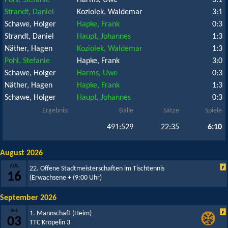
Pohl, Stefanie
Harms, Uwe
3:1
Strandt, Daniel
Koziolek, Waldemar
3:1
Schawe, Holger
Hapke, Frank
0:3
Strandt, Daniel
Haupt, Johannes
1:3
Näther, Hagen
Koziolek, Waldemar
1:3
Pohl, Stefanie
Hapke, Frank
3:0
Schawe, Holger
Harms, Uwe
0:3
Näther, Hagen
Hapke, Frank
1:3
Schawe, Holger
Haupt, Johannes
0:3
Ergebnis:
Bälle
Sätze
Spiele
491:529
22:35
6:10
August 2026
AUG
22. Offene Stadtmeisterschaften im Tischtennis
16
(Erwachsene +
(9:00 Uhr)
September 2026
SEP
1. Mannschaft (Heim)
03
TTC Kröpelin 3