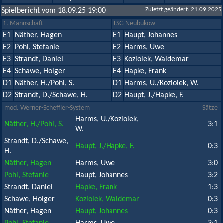
Zuletzt geändert: 21.09.2025
Spielbericht vom 18.09.25 19:00
1. Mannschaft
TSG Neubukow
E1
Näther, Hagen
E1
Haupt, Johannes
E2
Pohl, Stefanie
E2
Harms, Uwe
E3
Strandt, Daniel
E3
Koziolek, Waldemar
E4
Schawe, Holger
E4
Hapke, Frank
D1
Näther, H./Pohl, S.
D1
Harms, U./Koziolek, W.
D2
Strandt, D./Schawe, H.
D2
Haupt, J./Hapke, F.
mod. Werner-Scheffler-System
Sätze
Harms, U./Koziolek,
Näther, H./Pohl, S.
3:1
W.
Strandt, D./Schawe,
Haupt, J./Hapke, F.
0:3
H.
Näther, Hagen
Harms, Uwe
3:0
Pohl, Stefanie
Haupt, Johannes
3:2
Strandt, Daniel
Hapke, Frank
1:3
Schawe, Holger
Koziolek, Waldemar
0:3
Näther, Hagen
Haupt, Johannes
0:3