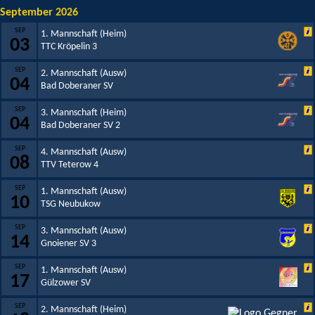
September 2026
SEP
1. Mannschaft (Heim)
03
TTC Kröpelin 3
SEP
2. Mannschaft (Ausw)
04
Bad Doberaner SV
SEP
3. Mannschaft (Heim)
04
Bad Doberaner SV 2
SEP
4. Mannschaft (Ausw)
08
TTV Teterow 4
SEP
1. Mannschaft (Ausw)
10
TSG Neubukow
SEP
3. Mannschaft (Ausw)
14
Gnoiener SV 3
SEP
1. Mannschaft (Ausw)
17
Gülzower SV
SEP
2. Mannschaft (Heim)