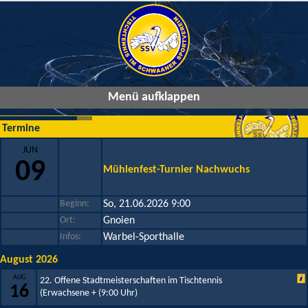
Menü aufklappen
Termine
JUN
09
Mühlenfest-Turnier Nachwuchs
Beginn:
So, 21.06.2026 9:00
Ort:
Gnoien
Infos:
Warbel-Sporthalle
August 2026
AUG
22. Offene Stadtmeisterschaften im Tischtennis
16
(Erwachsene +
(9:00 Uhr)