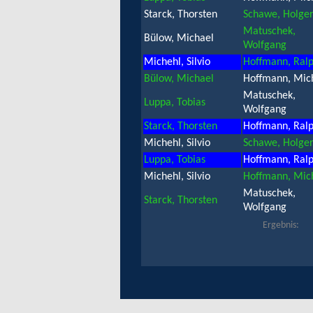
Starck, Thorsten
Schawe, Holge
Matuschek,
Bülow, Michael
Wolfgang
Michehl, Silvio
Hoffmann, Ral
Bülow, Michael
Hoffmann, Mic
Matuschek,
Luppa, Tobias
Wolfgang
Starck, Thorsten
Hoffmann, Ral
Michehl, Silvio
Schawe, Holge
Luppa, Tobias
Hoffmann, Ral
Michehl, Silvio
Hoffmann, Mic
Matuschek,
Starck, Thorsten
Wolfgang
Ergebnis: