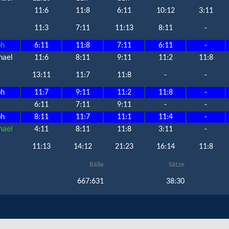
r
11:6
11:8
6:11
10:12
3:11
11:3
7:11
11:13
8:11
-
ph
6:11
11:8
7:11
6:11
-
hael
11:6
8:11
9:11
11:2
11:8
13:11
11:7
11:8
-
-
ph
11:7
9:11
11:2
11:8
-
r
6:11
7:11
9:11
-
-
ph
8:11
11:7
11:1
11:4
-
hael
4:11
8:11
11:8
3:11
-
11:13
14:12
21:23
16:14
11:8
Bälle
Sätze
667:631
38:30