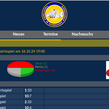
Neues
Termine
Nachwuchs
Zahlen, Zahlen, Zahlen
ärtsspiel am 16.10.24 19:00
rtsspiel
1
:10
piel
10
:7
piel
2
:10
piel
10
:4