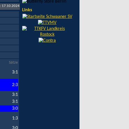
t: 17.10.2024
Links
Sätze
3:1
2:3
3:1
3:1
3:0
1:3
3:0