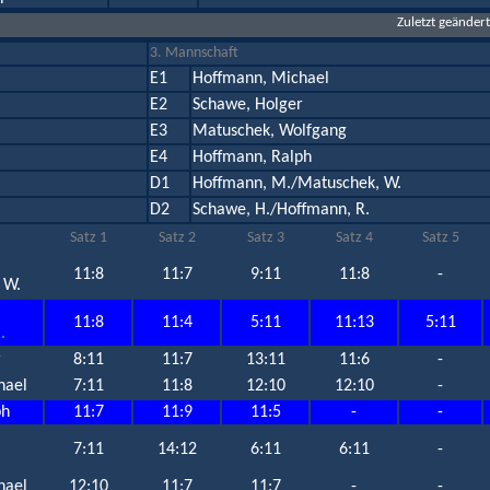
Zuletzt geänder
3. Mannschaft
E1
Hoffmann, Michael
E2
Schawe, Holger
E3
Matuschek, Wolfgang
E4
Hoffmann, Ralph
D1
Hoffmann, M./Matuschek, W.
D2
Schawe, H./Hoffmann, R.
Satz 1
Satz 2
Satz 3
Satz 4
Satz 5
11:8
11:7
9:11
11:8
-
 W.
11:8
11:4
5:11
11:13
5:11
.
r
8:11
11:7
13:11
11:6
-
hael
7:11
11:8
12:10
12:10
-
ph
11:7
11:9
11:5
-
-
7:11
14:12
6:11
6:11
-
hael
12:10
11:7
11:7
-
-