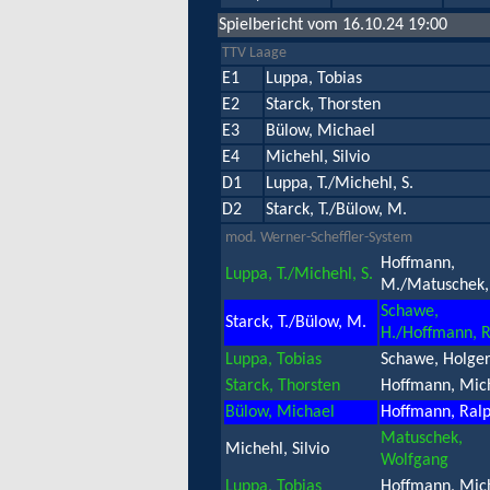
Spielbericht vom 16.10.24 19:00
TTV Laage
E1
Luppa, Tobias
E2
Starck, Thorsten
E3
Bülow, Michael
E4
Michehl, Silvio
D1
Luppa, T./Michehl, S.
D2
Starck, T./Bülow, M.
mod. Werner-Scheffler-System
Hoffmann,
Luppa, T./Michehl, S.
M./Matuschek,
Schawe,
Starck, T./Bülow, M.
H./Hoffmann, R
Luppa, Tobias
Schawe, Holge
Starck, Thorsten
Hoffmann, Mic
Bülow, Michael
Hoffmann, Ral
Matuschek,
Michehl, Silvio
Wolfgang
Luppa, Tobias
Hoffmann, Mic