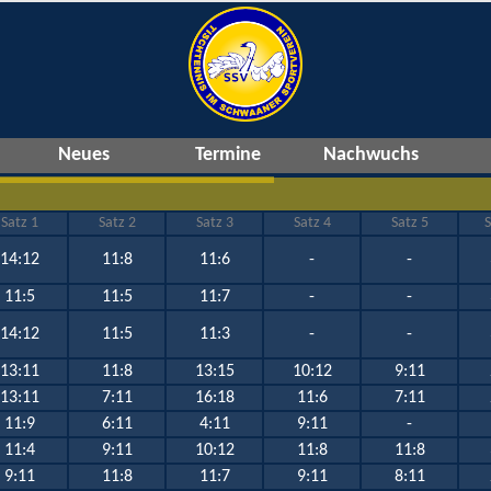
Neues
Termine
Nachwuchs
Satz 1
Satz 2
Satz 3
Satz 4
Satz 5
S
14:12
11:8
11:6
-
-
11:5
11:5
11:7
-
-
14:12
11:5
11:3
-
-
13:11
11:8
13:15
10:12
9:11
13:11
7:11
16:18
11:6
7:11
11:9
6:11
4:11
9:11
-
11:4
9:11
10:12
11:8
11:8
9:11
11:8
11:7
9:11
8:11