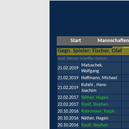
Start
Mannschaften
Gegn. Spieler: Fischer, Olaf
mod. Werner-Scheffler-System
Matuschek,
21.02.2019
Wolfgang
21.02.2019
Hoffmann, Michael
Kufahl , Hans-
21.02.2019
Joachim
22.02.2017
Näther, Hagen
22.02.2017
Roolf, Stephan
20.10.2016
Rohrmoser, Ralph
20.10.2016
Näther, Hagen
20.10.2016
Roolf, Stephan