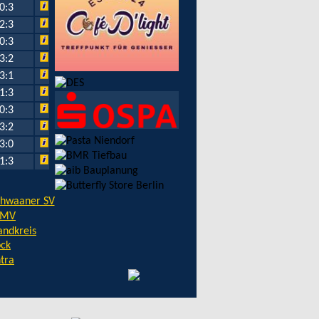
0:3
2:3
0:3
3:2
3:1
1:3
0:3
3:2
3:0
1:3