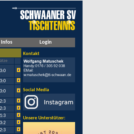
Infos
Login
Kontakt
ätze
3:0
3:0
Social Media
3:0
2:3
2:3
1:3
Unsere Unterstützer:
3:2
2:3