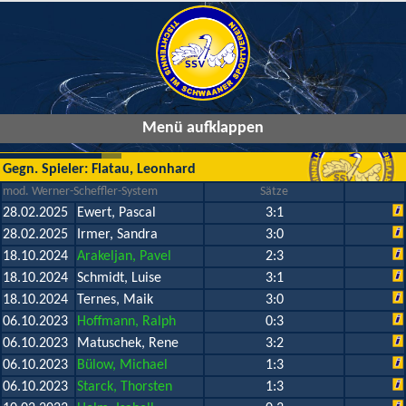
Menü aufklappen
Gegn. Spieler: Flatau, Leonhard
mod. Werner-Scheffler-System
Sätze
28.02.2025
Ewert, Pascal
3:1
28.02.2025
Irmer, Sandra
3:0
18.10.2024
Arakeljan, Pavel
2:3
18.10.2024
Schmidt, Luise
3:1
18.10.2024
Ternes, Maik
3:0
06.10.2023
Hoffmann, Ralph
0:3
06.10.2023
Matuschek, Rene
3:2
06.10.2023
Bülow, Michael
1:3
06.10.2023
Starck, Thorsten
1:3