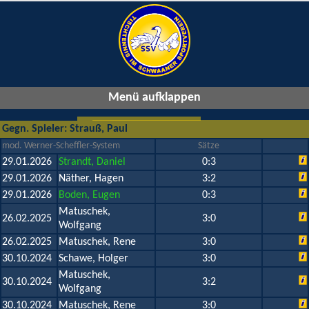
Menü aufklappen
Gegn. Spieler: Strauß, Paul
mod. Werner-Scheffler-System
Sätze
29.01.2026
Strandt, Daniel
0:3
29.01.2026
Näther, Hagen
3:2
29.01.2026
Boden, Eugen
0:3
Matuschek,
26.02.2025
3:0
Wolfgang
26.02.2025
Matuschek, Rene
3:0
30.10.2024
Schawe, Holger
3:0
Matuschek,
30.10.2024
3:2
Wolfgang
30.10.2024
Matuschek, Rene
3:0