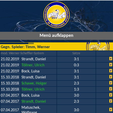
Menü aufklappen
Gegn. Spieler: Timm, Werner
mod. Werner-Scheffler-System
Sätze
21.02.2019
Strandt, Daniel
3:1
21.02.2019
Töllner, Ulrich
0:3
21.02.2019
Bock, Luisa
3:1
15.10.2018
Strandt, Daniel
3:1
15.10.2018
Schawe, Holger
2:3
15.10.2018
Töllner, Ulrich
1:3
07.04.2017
Bock, Luisa
3:0
07.04.2017
Strandt, Daniel
2:3
Matuschek,
07.04.2017
3:0
Wolfgang