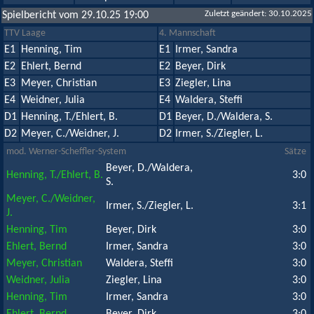
Zuletzt geändert: 30.10.2025
Spielbericht vom 29.10.25 19:00
TTV Laage
4. Mannschaft
E1
Henning, Tim
E1
Irmer, Sandra
E2
Ehlert, Bernd
E2
Beyer, Dirk
E3
Meyer, Christian
E3
Ziegler, Lina
E4
Weidner, Julia
E4
Waldera, Steffi
D1
Henning, T./Ehlert, B.
D1
Beyer, D./Waldera, S.
D2
Meyer, C./Weidner, J.
D2
Irmer, S./Ziegler, L.
mod. Werner-Scheffler-System
Sätze
Beyer, D./Waldera,
Henning, T./Ehlert, B.
3:0
S.
Meyer, C./Weidner,
Irmer, S./Ziegler, L.
3:1
J.
Henning, Tim
Beyer, Dirk
3:0
Ehlert, Bernd
Irmer, Sandra
3:0
Meyer, Christian
Waldera, Steffi
3:0
Weidner, Julia
Ziegler, Lina
3:0
Henning, Tim
Irmer, Sandra
3:0