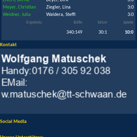
Ehlert, Bernd
Beyer, Dirk
3:0
Meyer, Christian
Ziegler, Lina
3:0
Weidner, Julia
Waldera, Steffi
3:0
Ergebnis:
Bälle
Sätze
Spiele
340:149
30:1
10:0
Kontakt
Social Media