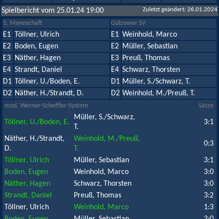
Zuletzt geändert: 26.01.2024
Spielbericht vom 25.01.24 19:00
1. Mannschaft
Gülzower SV
E1
Töllner, Ulrich
E1
Weinhold, Marco
E2
Boden, Eugen
E2
Müller, Sebastian
E3
Näther, Hagen
E3
Preuß, Thomas
E4
Strandt, Daniel
E4
Schwarz, Thorsten
D1
Töllner, U./Boden, E.
D1
Müller, S./Schwarz, T.
D2
Näther, H./Strandt, D.
D2
Weinhold, M./Preuß, T.
mod. Werner-Scheffler-System
Sätze
Müller, S./Schwarz,
Töllner, U./Boden, E.
3:1
T.
Näther, H./Strandt,
Weinhold, M./Preuß,
0:3
D.
T.
Töllner, Ulrich
Müller, Sebastian
3:1
Boden, Eugen
Weinhold, Marco
3:0
Näther, Hagen
Schwarz, Thorsten
3:0
Strandt, Daniel
Preuß, Thomas
3:2
Töllner, Ulrich
Weinhold, Marco
1:3