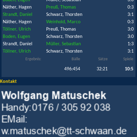
Boden, Eugen
Müller, Sebastian
3:0
Näther, Hagen
Preuß, Thomas
0:3
Strandt, Daniel
Schwarz, Thorsten
3:1
Näther, Hagen
Weinhold, Marco
0:3
Töllner, Ulrich
Preuß, Thomas
3:0
Boden, Eugen
Schwarz, Thorsten
3:0
Strandt, Daniel
Müller, Sebastian
1:3
Töllner, Ulrich
Schwarz, Thorsten
3:1
Ergebnis:
Bälle
Sätze
Spiele
496:454
32:21
10:5
Kontakt