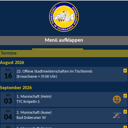
Menü aufklappen
Termine
August 2026
AUG
22. Offene Stadtmeisterschaften im Tischtennis
16
(Erwachsene +
(9:00 Uhr)
September 2026
SEP
1. Mannschaft (Heim)
03
TTC Kröpelin 3
SEP
2. Mannschaft (Ausw)
04
Bad Doberaner SV
SEP