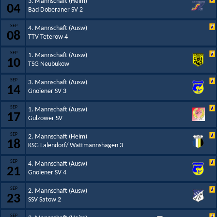
3. Mannschaft (Heim)
04
Bad Doberaner SV 2
SEP
4. Mannschaft (Ausw)
08
TTV Teterow 4
SEP
1. Mannschaft (Ausw)
10
TSG Neubukow
SEP
3. Mannschaft (Ausw)
14
Gnoiener SV 3
SEP
1. Mannschaft (Ausw)
17
Gülzower SV
SEP
2. Mannschaft (Heim)
18
KSG Lalendorf/ Wattmannshagen 3
SEP
4. Mannschaft (Ausw)
21
Gnoiener SV 4
SEP
2. Mannschaft (Ausw)
23
SSV Satow 2
SEP