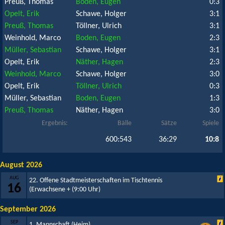
Preuß, Thomas
Boden, Eugen
0:3
Opelt, Erik
Schawe, Holger
3:1
Preuß, Thomas
Töllner, Ulrich
3:1
Weinhold, Marco
Boden, Eugen
2:3
Müller, Sebastian
Schawe, Holger
3:1
Opelt, Erik
Näther, Hagen
2:3
Weinhold, Marco
Schawe, Holger
3:0
Opelt, Erik
Töllner, Ulrich
0:3
Müller, Sebastian
Boden, Eugen
1:3
Preuß, Thomas
Näther, Hagen
3:0
Ergebnis:
Bälle
Sätze
Spiele
600:543
36:29
10:8
August 2026
AUG
22. Offene Stadtmeisterschaften im Tischtennis
16
(Erwachsene +
(9:00 Uhr)
September 2026
SEP
1. Mannschaft (Heim)