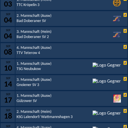
03
TTC Kröpelin 3
SEP
2. Mannschaft (Ausw)
04
Bad Doberaner SV
SEP
3. Mannschaft (Heim)
04
Bad Doberaner SV 2
SEP
4. Mannschaft (Ausw)
08
TTV Teterow 4
SEP
1. Mannschaft (Ausw)
10
TSG Neubukow
SEP
3. Mannschaft (Ausw)
14
Gnoiener SV 3
SEP
1. Mannschaft (Ausw)
17
Gülzower SV
SEP
2. Mannschaft (Heim)
18
KSG Lalendorf/ Wattmannshagen 3
SEP
4. Mannschaft (Ausw)