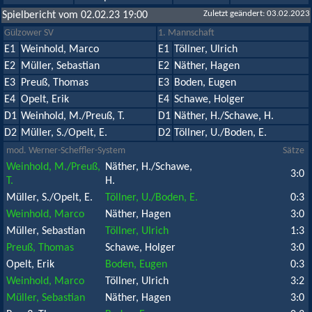
Zuletzt geändert: 03.02.2023
Spielbericht vom 02.02.23 19:00
Gülzower SV
1. Mannschaft
E1
Weinhold, Marco
E1
Töllner, Ulrich
E2
Müller, Sebastian
E2
Näther, Hagen
E3
Preuß, Thomas
E3
Boden, Eugen
E4
Opelt, Erik
E4
Schawe, Holger
D1
Weinhold, M./Preuß, T.
D1
Näther, H./Schawe, H.
D2
Müller, S./Opelt, E.
D2
Töllner, U./Boden, E.
mod. Werner-Scheffler-System
Sätze
Weinhold, M./Preuß,
Näther, H./Schawe,
3:0
T.
H.
Müller, S./Opelt, E.
Töllner, U./Boden, E.
0:3
Weinhold, Marco
Näther, Hagen
3:0
Müller, Sebastian
Töllner, Ulrich
1:3
Preuß, Thomas
Schawe, Holger
3:0
Opelt, Erik
Boden, Eugen
0:3
Weinhold, Marco
Töllner, Ulrich
3:2
Müller, Sebastian
Näther, Hagen
3:0