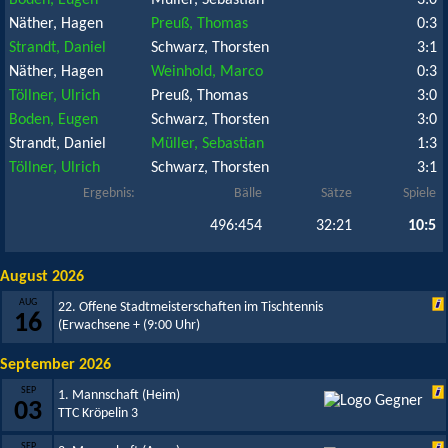
Boden, Eugen
Müller, Sebastian
3:0
Näther, Hagen
Preuß, Thomas
0:3
Strandt, Daniel
Schwarz, Thorsten
3:1
Näther, Hagen
Weinhold, Marco
0:3
Töllner, Ulrich
Preuß, Thomas
3:0
Boden, Eugen
Schwarz, Thorsten
3:0
Strandt, Daniel
Müller, Sebastian
1:3
Töllner, Ulrich
Schwarz, Thorsten
3:1
Ergebnis:
Bälle
Sätze
Spiele
496:454
32:21
10:5
August 2026
AUG
22. Offene Stadtmeisterschaften im Tischtennis
16
(Erwachsene +
(9:00 Uhr)
September 2026
SEP
1. Mannschaft (Heim)
03
TTC Kröpelin 3
SEP