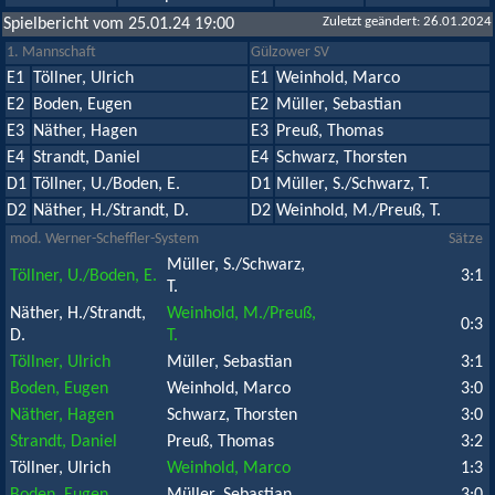
Zuletzt geändert: 26.01.2024
Spielbericht vom 25.01.24 19:00
1. Mannschaft
Gülzower SV
E1
Töllner, Ulrich
E1
Weinhold, Marco
E2
Boden, Eugen
E2
Müller, Sebastian
E3
Näther, Hagen
E3
Preuß, Thomas
E4
Strandt, Daniel
E4
Schwarz, Thorsten
D1
Töllner, U./Boden, E.
D1
Müller, S./Schwarz, T.
D2
Näther, H./Strandt, D.
D2
Weinhold, M./Preuß, T.
mod. Werner-Scheffler-System
Sätze
Müller, S./Schwarz,
Töllner, U./Boden, E.
3:1
T.
Näther, H./Strandt,
Weinhold, M./Preuß,
0:3
D.
T.
Töllner, Ulrich
Müller, Sebastian
3:1
Boden, Eugen
Weinhold, Marco
3:0
Näther, Hagen
Schwarz, Thorsten
3:0
Strandt, Daniel
Preuß, Thomas
3:2
Töllner, Ulrich
Weinhold, Marco
1:3