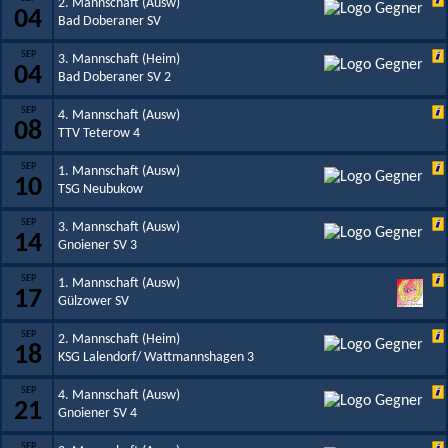
2. Mannschaft (Ausw)
04
Bad Doberaner SV
SEP
3. Mannschaft (Heim)
04
Bad Doberaner SV 2
SEP
4. Mannschaft (Ausw)
08
TTV Teterow 4
SEP
1. Mannschaft (Ausw)
10
TSG Neubukow
SEP
3. Mannschaft (Ausw)
14
Gnoiener SV 3
SEP
1. Mannschaft (Ausw)
17
Gülzower SV
SEP
2. Mannschaft (Heim)
18
KSG Lalendorf/ Wattmannshagen 3
SEP
4. Mannschaft (Ausw)
21
Gnoiener SV 4
SEP