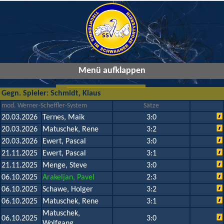
Menü aufklappen
Gegn. Spieler: Schmidt, Klaus
mod. Werner-Scheffler-System
Sätze
20.03.2026
Ternes, Maik
3:0
20.03.2026
Matuschek, Rene
3:2
20.03.2026
Ewert, Pascal
3:0
21.11.2025
Ewert, Pascal
3:1
21.11.2025
Menge, Steve
3:0
06.10.2025
Arakeljan, Pavel
2:3
06.10.2025
Schawe, Holger
3:2
06.10.2025
Matuschek, Rene
3:1
Matuschek,
06.10.2025
3:0
Wolfgang