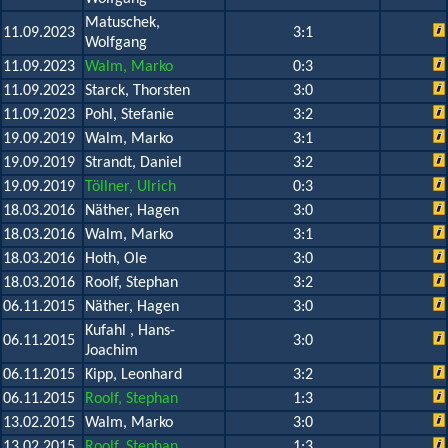
Matuschek,
11.09.2023
3:1
Wolfgang
11.09.2023
Walm, Marko
0:3
11.09.2023
Starck, Thorsten
3:0
11.09.2023
Pohl, Stefanie
3:2
19.09.2019
Walm, Marko
3:1
19.09.2019
Strandt, Daniel
3:2
19.09.2019
Töllner, Ulrich
0:3
18.03.2016
Näther, Hagen
3:0
18.03.2016
Walm, Marko
3:1
18.03.2016
Hoth, Ole
3:0
18.03.2016
Roolf, Stephan
3:2
06.11.2015
Näther, Hagen
3:0
Kufahl , Hans-
06.11.2015
3:0
Joachim
06.11.2015
Kipp, Leonhard
3:2
06.11.2015
Roolf, Stephan
1:3
13.02.2015
Walm, Marko
3:0
13.02.2015
Roolf, Stephan
1:3